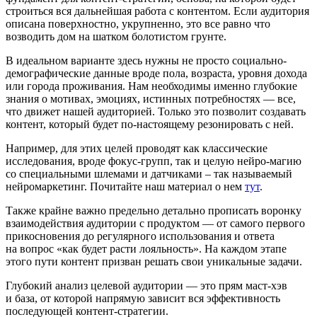
строиться вся дальнейшая работа с контентом. Если аудитория
описана поверхностно, укрупненно, это все равно что
возводить дом на шатком болотистом грунте.
В идеальном варианте здесь нужны не просто социально-
демографические данные вроде пола, возраста, уровня дохода
или города проживания. Нам необходимы именно глубокие
знания о мотивах, эмоциях, истинных потребностях — все,
что движет нашей аудиторией. Только это позволит создавать
контент, который будет по-настоящему резонировать с ней.
Например, для этих целей проводят как классические
исследования, вроде фокус-групп, так и целую нейро-магию
со специальными шлемами и датчиками – так называемый
нейромаркетинг. Почитайте наш материал о нем
тут
.
Также крайне важно предельно детально прописать воронку
взаимодействия аудитории с продуктом — от самого первого
прикосновения до регулярного использования и ответа
на вопрос «как будет расти лояльность». На каждом этапе
этого пути контент призван решать свои уникальные задачи.
Глубокий анализ целевой аудитории — это прям маст-хэв
и база, от которой напрямую зависит вся эффективность
последующей контент-стратегии.