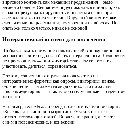
вирусного контента как механики продвижения – было
намного больше. Сейчас все подуспокоились и поняли, как
сложно предугадать вирусность и опереться на нее при
составлении контент-стратегии. Вирусный контент может
стать частью пиар-кампании, построенной на вбросах. Но
опять же, только частью, никак не основой.
Интерактивный контент для вовлечения
Чтобы удержать внимание пользователей в эпоху клипового
мышления, контент должен быть интерактивным. Люди хотят
не просто читать — они хотят действовать: голосовать,
участвовать, делиться, соревноваться.
Поэтому современная стратегия включает такие
интерактивные форматы как опросы, викторины, квизы,
онлайн-тесты — и даже геймификацию. Это позволяет
вовлечь аудиторию — и таким образом усиливает воздействие
контента.
Например, тест «Угадай бренд по логотипу» или викторина
«Знаешь ли ты историю маркетинга?» усилят эффект
от соответствующих статей. Вовлечение растет, а вместе
с ним и поведенческие, и конверсии.