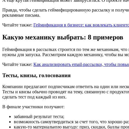
А еще крутая геймификация может завируситься. О проекте начн
Правда, чтобы сделать геймифицированную рассылку и получит
рекламные письма.
Читайте также:
Геймификация в бизнесе: как вовлекать клиенто
Какую механику выбрать: 8 примеров
Геймификация в рассылках строится по тем же механикам, что 
нужны для запуска. Рассмотрим каждую механику, чтобы вы мо
Читайте также:
Как анализировать email-рассылки, чтобы повы
Тесты, квизы, голосования
Компании предлагают подписчикам ответить на один или неск
Тесты и квизы обычно проводят на тему, связанную с продукто
сделать тест под каждый из них.
В финале участники получают:
забавный результат теста;
возможность самоутвердиться за счет того, что хорошо раз
какую-то материальную выгоду: приз, скидки, баллы про