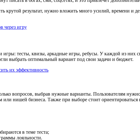
ут писать в богах, сми, соцсетях, и это привлечет дополнитель
ь крутой результат, нужно вложить много усилий, времени и де
в через игру
и игры: тесты, квизы, аркадные игры, ребусы. У каждой из них
гли выбрать оптимальный вариант под свои задачи и бюджет.
сить их эффективность
олько вопросов, выбрав нужные варианты. Пользователям нужно
м или нишей бизнеса. Также при выборе стоит ориентироваться н
бираются в теме теста;
граммы лояльности.