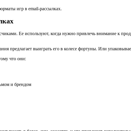
форматы игр в email-рассылках.
лках
иками. Ее используют, когда нужно привлечь внимание к проду
ания предлагает выиграть его в колесе фортуны. Или упаковывае
ому что они:
сьмом и брендом