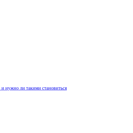
нимаюсь спортом, много путешествую, веду соцсети. Люблю наст
ы и нужно ли такими становиться